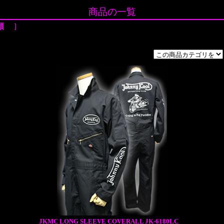
商品の一覧
順
]
JKMC LONG SLEEVE COVERALL JK-6180LC