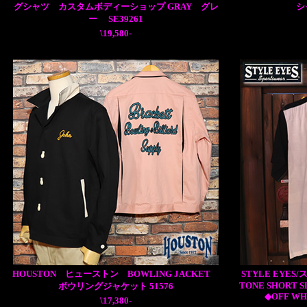
グシャツ カスタムボディーショップ GRAY グレ
シ
ー SE39261
\19,580-
HOUSTON ヒューストン BOWLING JACKET
STYLE EYE
TONE SHORT 
ボウリングジャケット 51576
◆OFF WH
\17,380-