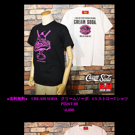
●送料無料● CREAM SODA クリームソーダ CS ストローTシャツ
PD26T-08
\4,400-