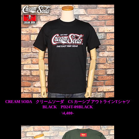
CREAM SODA クリームソーダ CS カーシブ アウトラインTシャツ
BLACK PD24T-09BLACK
\4,400-