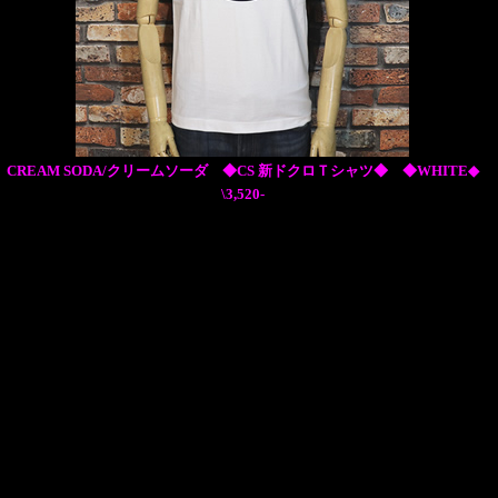
CREAM SODA/クリームソーダ ◆CS 新ドクロＴシャツ◆ ◆WHITE◆
\3,520-