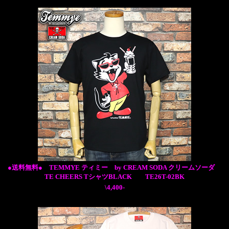
●送料無料● TEMMYE ティミー by CREAM SODA クリームソーダ
TE CHEERS TシャツBLACK TE26T-02BK
\4,400-