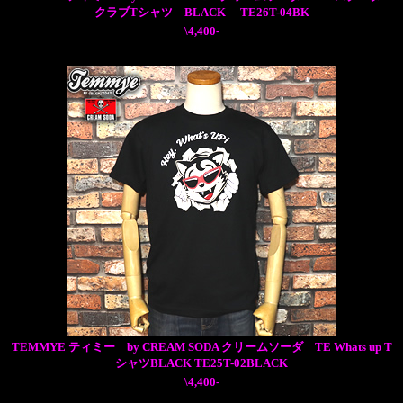
クラブTシャツ BLACK TE26T-04BK
\4,400-
TEMMYE ティミー by CREAM SODA クリームソーダ TE Whats up T
シャツBLACK TE25T-02BLACK
\4,400-