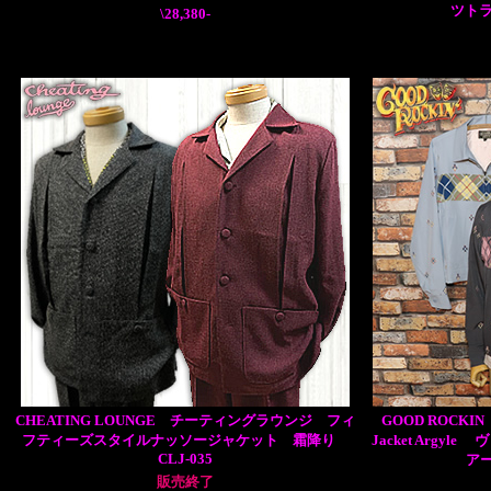
ツトラ
\28,380-
CHEATING LOUNGE チーティングラウンジ フィ
GOOD ROCKIN
フティーズスタイルナッソージャケット 霜降り
Jacket Arg
CLJ-035
アー
販売終了