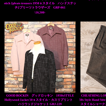
stich 2pleats trousers 1950ｓスタイル ハンドステッ
チ2プリーツトラウザーズ GRP-061
\16,500-
GOOD ROCKIN グッドロッキン 1950sSTYLE
CHEATHING
Hollywood Jacket 50ｓスタイル・カスリプリント
50s Style Hand S
ハリウッドジャケット GRJ-229
スタイルシャーク