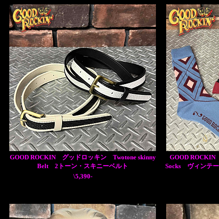
GOOD ROCKIN グッドロッキン Twotone skinny
GOOD ROCKIN
Belt 2トーン・スキニーベルト
Socks ヴィン
\5,390-