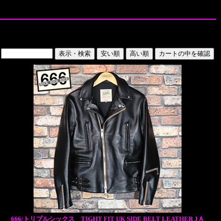
666/トリプルシックス TIGHT FIT UK SIDE BELT LEATHER JＡ