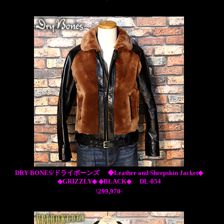
DRY BONES/ドライボーンズ ◆Leather and Sheepskin Jacket◆
◆GRIZZLY◆ ◆BLACK◆ DL-054
\299,970-