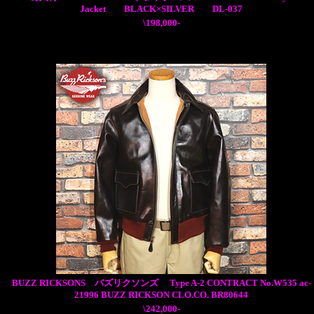
Jacket BLACK×SILVER DL-037
\198,000-
BUZZ RICKSONS バズリクソンズ Type A-2 CONTRACT No.W535 ac-
21996 BUZZ RICKSON CLO.CO. BR80644
\242,000-