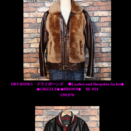
DRY BONES ドライボーンズ ◆Leather and Sheepskin Jacket◆
◆GRIZZLY◆ ◆BROWN◆ DL-054
\299,970-