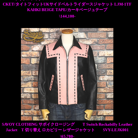
CKET/タイトフィットUKサイドベルトライダースジャケット LJM-1TF
KAHKI BEIGE TAPE/カーキベージュテープ
\144,100-
SAVOY CLOTHING サボイクロージング T Switch Rockabilly Leather
Jacket T 切り替え ロカビリー レザージャケット SVY-LEJK001
\65,780-