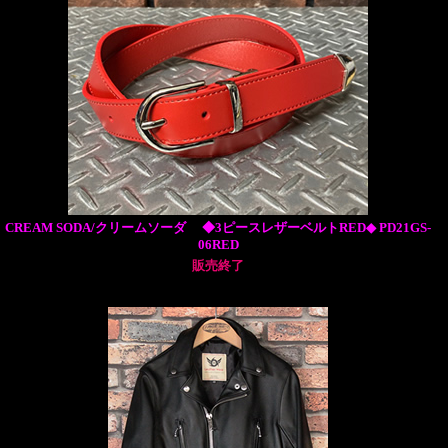
CREAM SODA/クリームソーダ ◆3ピースレザーベルトRED◆ PD21GS-
06RED
販売終了