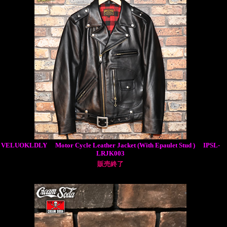
VELUOKLDLY Motor Cycle Leather Jacket (With Epaulet Stud ) IPSL-
LRJK003
販売終了