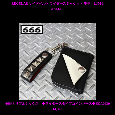
REGULAR サイドベルト ライダースジャケット 牛革 LJM-1
\138,600-
666/トリプルシックス ◆ライダースタイプコインパース◆ SOA0030
\14,300-