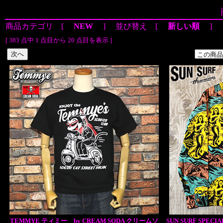
商品カテゴリ [
NEW
] 並び替え [
新しい順
]
[ 383 点中 1 点目から 20 点目を表示 ]
TEMMYE ティミー by CREAM SODA クリームソ
SUN SURF SPE