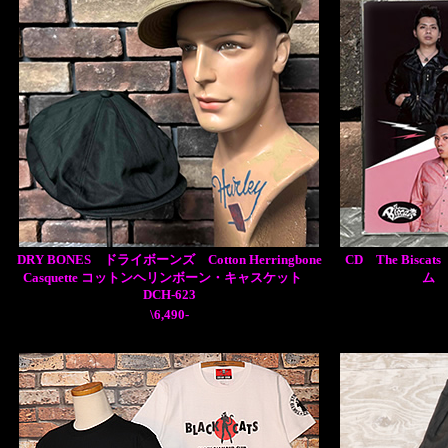
DRY BONES ドライボーンズ Cotton Herringbone
CD The Bisc
Casquette コットンヘリンボーン・キャスケット
ム B
DCH-623
\6,490-