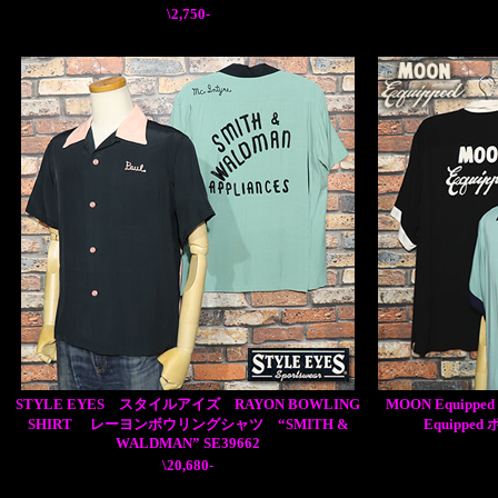
\2,750-
STYLE EYES スタイルアイズ RAYON BOWLING
MOON Equi
SHIRT レーヨンボウリングシャツ “SMITH &
Equippe
WALDMAN” SE39662
\20,680-