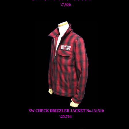
\7,920-
SW CHECK DRIZZLER JACKET No.131510
\25,704-