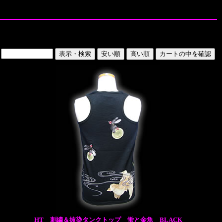
HT 刺繍＆抜染タンクトップ 蛍と金魚 BLACK