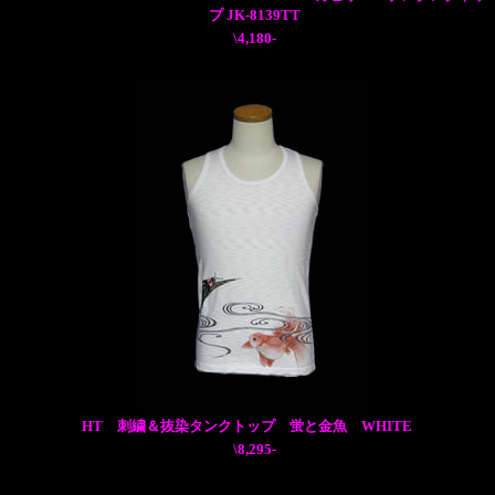
プ JK-8139TT
\4,180-
HT 刺繍＆抜染タンクトップ 蛍と金魚 WHITE
\8,295-