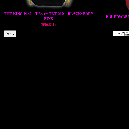
THE KING Ｎo2 T-Shirts TKT-210 BLACK×BABY
ＫＧ EDWARD
PINK
在庫切れ