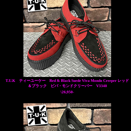
T.U.K ティーユーケー Red & Black Suede Viva Mondo Creeper レッド
＆ブラック ビバ・モンドクリーパー V3340
\26,950-