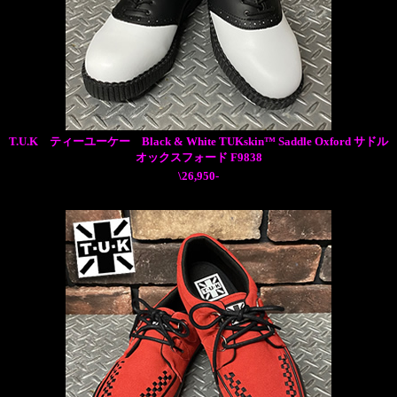
T.U.K ティーユーケー Black & White TUKskin™ Saddle Oxford サドル
オックスフォード F9838
\26,950-