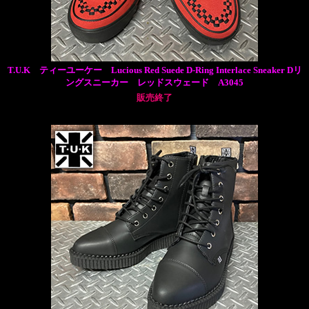
T.U.K ティーユーケー Lucious Red Suede D-Ring Interlace Sneaker Dリ
ングスニーカー レッドスウェード A3045
販売終了