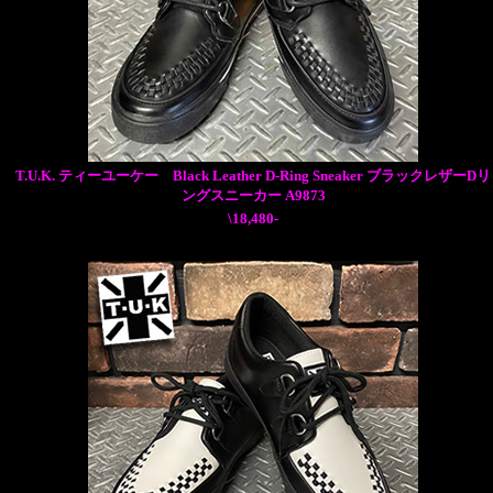
T.U.K. ティーユーケー Black Leather D-Ring Sneaker ブラックレザーDリ
ングスニーカー A9873
\18,480-