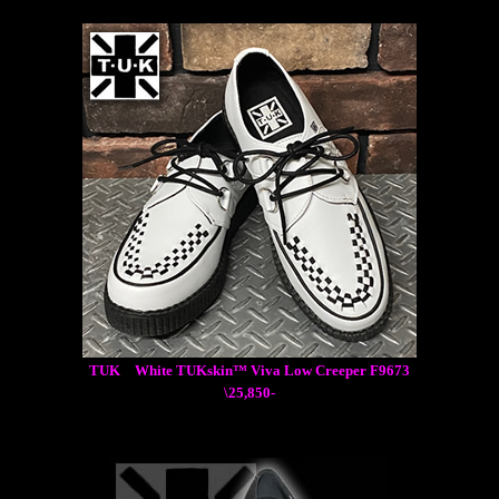
TUK White TUKskin™ Viva Low Creeper F9673
\25,850-